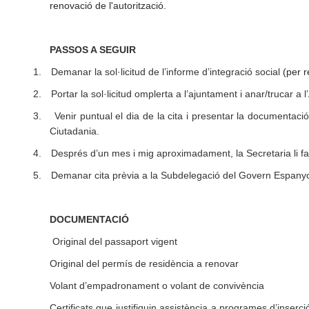
renovació de l'autorització.
PASSOS A SEGUIR
1.
Demanar la sol·licitud de l’informe d’integració social
(per 
2.
Portar la sol·licitud omplerta a l’ajuntament i anar/trucar
3.
Venir puntual el dia de la cita i presentar la documentaci
Ciutadania.
4.
Després d’un mes i mig aproximadament, la Secretaria li farà a
5.
Demanar cita prèvia a la Subdelegació del Govern Espanyol i
DOCUMENTACIÓ
Original del passaport vigent
Original del permís de residència a renovar
Volant d’empadronament o volant de convivència
Certificats que justifiquin assistència a programes d’inserció 