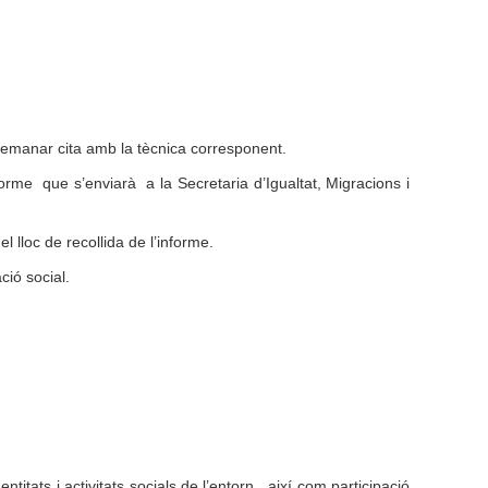
r demanar cita amb la tècnica corresponent.
forme que s’enviarà a la Secretaria d’Igualtat, Migracions i
l lloc de recollida de l’informe.
ció social.
entitats i activitats socials de l’entorn, així com participació