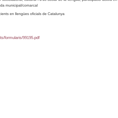
lida municipal/comarcal
cients en llengües oficials de Catalunya
its/formularis/99195.pdf