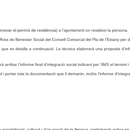
renovar el permís de residència)
a l’ajuntament on resideixi la persona.
 a l’Àrea de Benestar Social del Consell Comarcal del Pla de l’Estany pe
ó que es detalla a continuació. La tècnica elaborarà una proposta d’in
rribar l’informe final d’integració social indicant per SMS el termini i e
 portar tota la documentació que li demanin, inclòs l’informe d’integra
sociolaboral, cultural i d’ús social de la llengua, participació activa en 