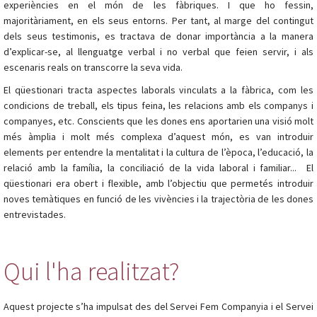
experiències en el món de les fàbriques. I que ho fessin,
majoritàriament, en els seus entorns. Per tant, al marge del contingut
dels seus testimonis, es tractava de donar importància a la manera
d’explicar-se, al llenguatge verbal i no verbal que feien servir, i als
escenaris reals on transcorre la seva vida.
El qüestionari tracta aspectes laborals vinculats a la fàbrica, com les
condicions de treball, els tipus feina, les relacions amb els companys i
companyes, etc. Conscients que les dones ens aportarien una visió molt
més àmplia i molt més complexa d’aquest món, es van introduir
elements per entendre la mentalitat i la cultura de l’època, l’educació, la
relació amb la família, la conciliació de la vida laboral i familiar... El
qüestionari era obert i flexible, amb l’objectiu que permetés introduir
noves temàtiques en funció de les vivències i la trajectòria de les dones
entrevistades.
Qui l'ha realitzat?
Aquest projecte s’ha impulsat des del Servei Fem Companyia i el Servei