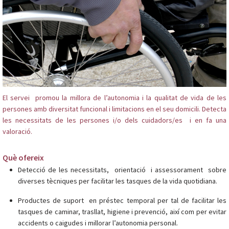
El servei promou la millora de l’autonomia i la qualitat de vida de les
persones amb diversitat funcional i limitacions en el seu domicili. Detecta
les necessitats de les persones i/o dels cuidadors/es i en fa una
valoració.
Què ofereix
Detecció de les necessitats,
orientació
i assessorament
sobre
diverses tècniques per facilitar les tasques de la vida quotidiana.
Productes de suport en préstec temporal per tal de facilitar les
tasques de caminar, trasllat, higiene i prevenció, així com per evitar
accidents o caigudes i millorar l’autonomia personal.