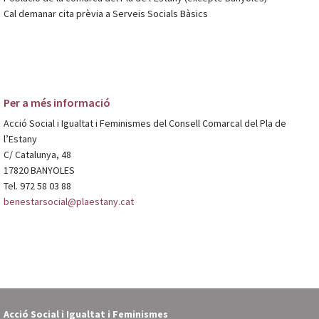
Cal demanar cita prèvia a Serveis Socials Bàsics
Per a més informació
Acció Social i Igualtat i Feminismes del Consell Comarcal del Pla de
l’Estany
C/ Catalunya, 48
17820 BANYOLES
Tel. 972 58 03 88
benestarsocial@plaestany.cat
Acció Social i Igualtat i Feminismes