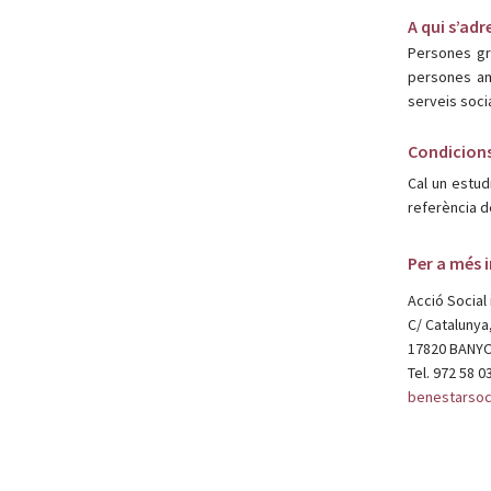
A qui s’adr
Persones gr
persones am
serveis soci
Condicions
Cal un estudi
referència d
Per a més 
Acció Social 
C/ Catalunya
17820 BANY
Tel. 972 58 0
benestarsoc