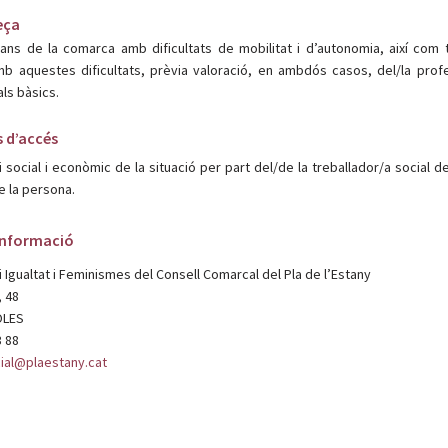
eça
ans de la comarca amb dificultats de mobilitat i d’autonomia, així com 
b aquestes dificultats, prèvia valoració, en ambdós casos, del/la profe
als bàsics.
 d’accés
 social i econòmic de la situació per part del/de la treballador/a social de
e la persona.
informació
i Igualtat i Feminismes del Consell Comarcal del Pla de l’Estany
, 48
OLES
3 88
ial@plaestany.cat