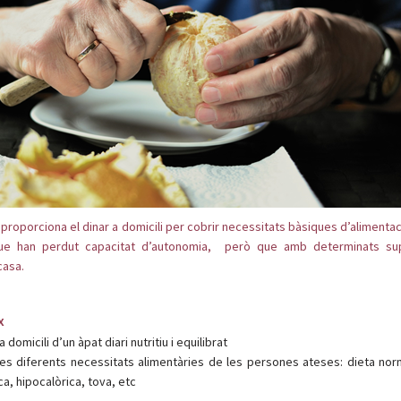
roporciona el dinar a domicili per cobrir necessitats bàsiques d’alimentació
ue han perdut capacitat d’autonomia, però que amb determinats su
casa.
x
a domicili d’un àpat diari nutritiu i equilibrat
les diferents necessitats alimentàries de les persones ateses: dieta nor
a, hipocalòrica, tova, etc