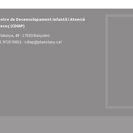
ntre de Desenvolupament Infantil i Atenció
ecoç (CDIAP)
talunya, 48 - 17820 Banyoles
l.
972576852
-
cdiap@plaestany.cat