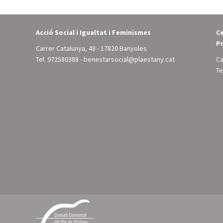
Acció Social i Igualtat i Feminismes
Ce
Pr
Carrer Catalunya, 48 - 17820 Banyoles
Tel.
972580388
-
benestarsocial@plaestany.cat
Ca
Te