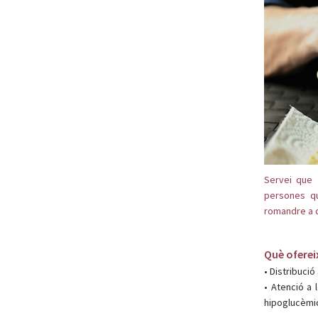
Servei que p
persones q
romandre a 
Què oferei
• Distribució 
• Atenció a 
hipoglucèmic