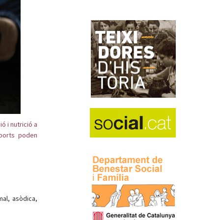
 i nutrició a
ports poden
mal, asòdica,